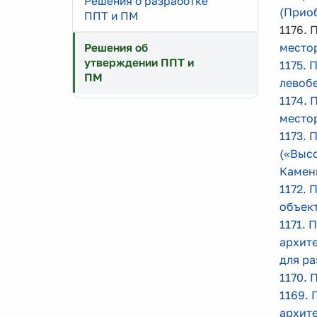
Решения о разработке
(Приоб
ППТ и ПМ
1176. 
место
Решения об
утверждении ППТ и
1175. 
ПМ
левоб
1174.
место
1173. 
(«Высо
Камен
1172. 
объек
1171. 
архит
для р
1170. 
1169. 
архит