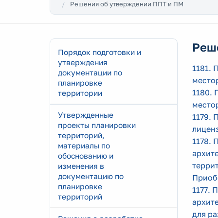
Решения об утверждении ППТ и ПМ
Реш
Порядок подготовки и
утверждения
1181. 
документации по
местор
планировке
1180. 
территории
место
Утвержденные
1179. 
проекты планировки
лицен
территорий,
1178. 
материалы по
архит
обоснованию и
терри
изменения в
документацию по
Приоб
планировке
1177. 
территорий
архит
для р