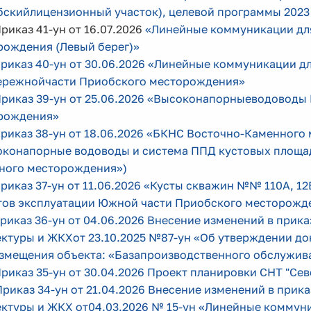
скийлицензионный участок), целевой программы 2023 
Приказ 41-ун от 16.07.2026
«Линейные коммуникации для
рождения (Левый берег)»
Приказ 40-ун от 30.06.2026 «Линейные коммуникации д
ережнойчасти Приобского месторождения»
 Приказ 39-ун от 25.06.2026 «Высоконапорныеводоводы
рождения»
Приказ 38-ун от 18.06.2026 «БКНС Восточно-Каменног
конапорные водоводы и система ППД кустовых площадок
ного месторождения»)
Приказ 37-ун от 11.06.2026 «Кусты скважин №№ 110А, 12
тов эксплуатации Южной части Приобского месторожд
Приказ 36-ун от 04.06.2026 Внесение изменений в прик
ектуры и ЖКХот 23.10.2025 №87-ун «Об утверждении д
азмещения объекта: «Базапроизводственного обслужи
Приказ 35-ун от 30.04.2026 Проект планировки СНТ "Сев
Приказ 34-ун от 21.04.2026 Внесение изменений в прик
ектуры и ЖКХ от04.03.2026 № 15-ун «Линейные коммун