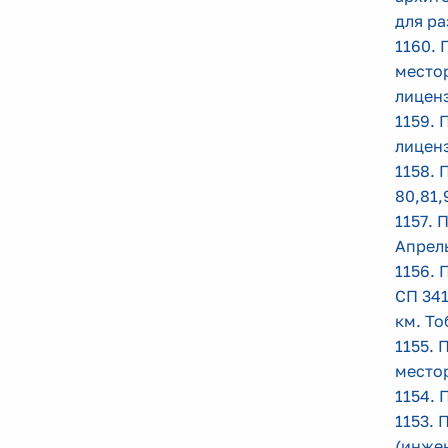
для р
1160. 
место
лицен
1159. 
лицен
1158. 
80,81,
1157. 
Апрел
1156. 
СП 341
км. То
1155. 
место
1154. 
1153. 
(инжен