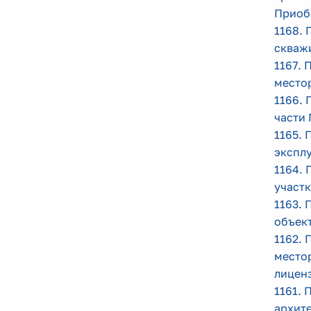
Приоб
1168. 
скважи
1167. 
место
1166. 
части
1165. 
экспл
1164. 
участк
1163. 
объек
1162. 
место
лицен
1161. 
архит