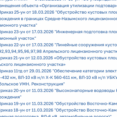
азмещения объекта «Организация утилизации подтоварн
Приказ 25-ун от 18.03.2026
"Обустройство кустовых пло
рождения в границах Средне-Назымского лицензионног
зионного участка
"
Приказ 23-ун от 17.03.2026 "Инженерная подготовка 
зионный участок
"
Приказ 22-ун
от 17.03.2026 "Линейные сооружения кус
92,93,94,95,96,97,98 Апрельского лицензионного участк
Приказ 21-ун от 12.03.2026 «Обустройство кустовых площ
ьского лицензионного участка»
Приказ 11тд от 29.01.2026 "Обеспечение категории эле
-432 км, ВЛ-10 кВ н/п Х-К 560-611 км, ВЛ-10 кВ н/п УБК
больское УМН. Реконструкция"
Приказ 20-ун от 11.03.2026 "Высоконапорные водовод
рождения
"
Приказ 19-ун от 11.03.2026 "Обустройство Восточно-Ка
Приказ 18-ун от 11.03.2026 "Обустройство Восточно-Ка
ерная подготовка, ВЛ-6 кВ, автомобильные дороги)
"