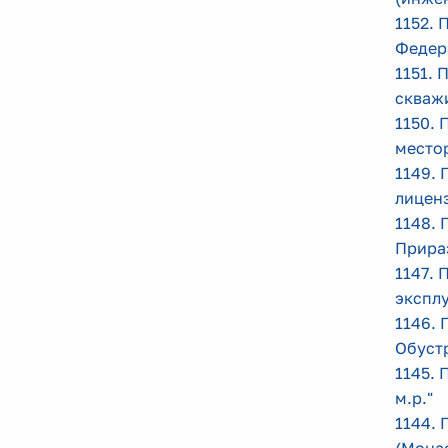
1152. 
Федер
1151. 
скваж
1150. 
место
1149. 
лицен
1148. 
Прира
1147. 
экспл
1146. 
Обуст
1145. 
м.р.
"
1144. 