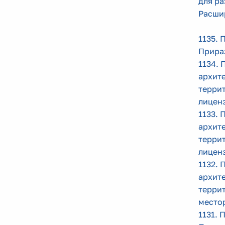
для р
Расши
1135. 
Прира
1134. 
архит
терри
лицен
1133. 
архит
терри
лицен
1132. 
архит
терри
место
1131. 