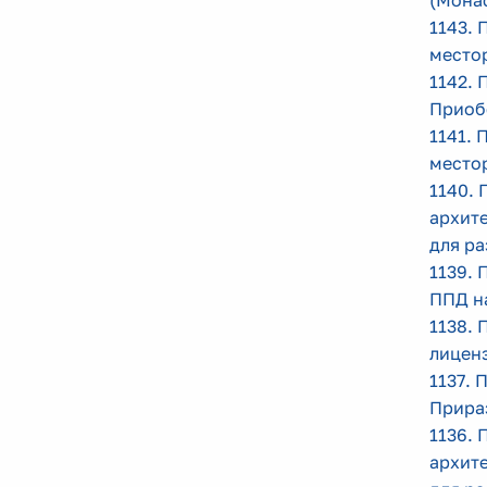
(Мона
1143. 
место
1142.
Приоб
1141. 
место
1140. 
архите
для р
1139. 
ППД н
1138. 
лицен
1137. 
Прира
1136. 
архит