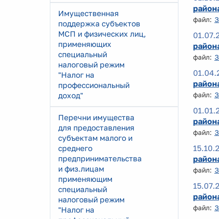
района
Имущественная
файл:
З
поддержка субъектов
МСП и физических лиц,
01.07.
применяющих
района
специальный
файл:
З
налоговый режим
01.04.
"Налог на
района
профессиональный
доход"
файл:
З
01.01.
Перечни имущества
района
для предоставления
файл:
З
субъектам малого и
15.10.
среднего
предпринимательства
района
и физ.лицам
файл:
З
применяющим
15.07.
специальный
района
налоговый режим
файл:
З
"Налог на