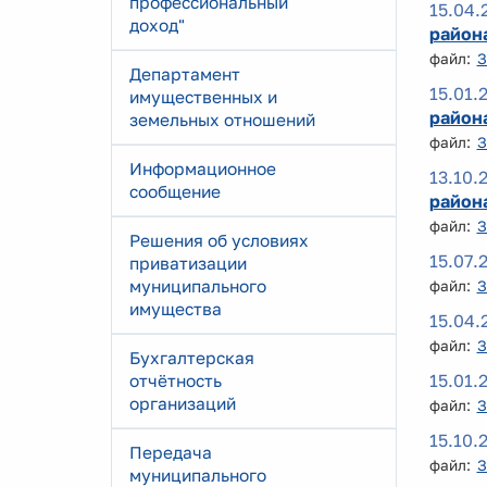
профессиональный
15.04.
доход"
района
файл:
З
Департамент
15.01.
имущественных и
района
земельных отношений
файл:
З
Информационное
13.10.
сообщение
района
файл:
З
Решения об условиях
15.07.
приватизации
муниципального
файл:
З
имущества
15.04.
файл:
З
Бухгалтерская
15.01.
отчётность
организаций
файл:
З
15.10.
Передача
файл:
З
муниципального