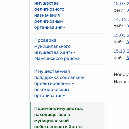
имущества
15.07.
религиозного
файл:
З
назначения
14.04.
религиозным
файл:
З
организациям
15.01.
Проверка
файл:
З
муниципального
15.10.
имущества Ханты-
файл:
З
Мансийского района
Имущественная
Новост
поддержка социально-
Начало
ориентированным
некомерческим
организациям
Перечень имущества,
находящегося в
муниципальной
собственности Ханты-