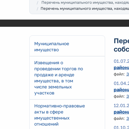
Перечень муниципального имущества, находя
Перечень муниципального имущества, находящ
Пер
Муниципальное
соб
имущество
01.07.
Извещения о
района
проведении торгов по
файл:
З
продаже и аренде
имущества, в том
01.04.
числе земельных
района
участков
файл:
З
12.01.
Нормативно-правовые
района
акты в сфере
имущественных
файл:
З
отношений
01.10.