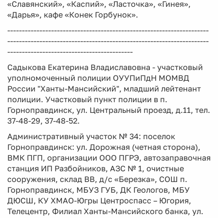
«Славянский», «Каспий», «Ласточка», «Гинея»,
«Дарья», кафе «Конек Горбунок».
---------------------------------------------------------------------
---------------------------------------------------------------------
-------------------------------------------
Садыкова Екатерина Владиславовна - участковый
уполномоченный полиции ОУУПиПдН МОМВД
России "Ханты-Мансийский", младший лейтенант
полиции. Участковый пункт полиции в п.
Горноправдинск, ул. Центральный проезд, д.11, тел.
37-48-29, 37-48-52.
Административный участок № 34: поселок
Горноправдинск: ул. Дорожная (четная сторона),
ВМК ПГП, организации ООО ПГРЭ, автозаправочная
станция ИП Разбойников, АЗС № 1, очистные
сооружения, склад ВВ, д/с «Березка», СОШ п.
Горноправдинск, МБУЗ ГУБ, ДК Геологов, МБУ
ДЮСШ, КУ ХМАО-Югры Центроспасс – Югория,
Телецентр, Филиал Ханты-Мансийского банка, ул.