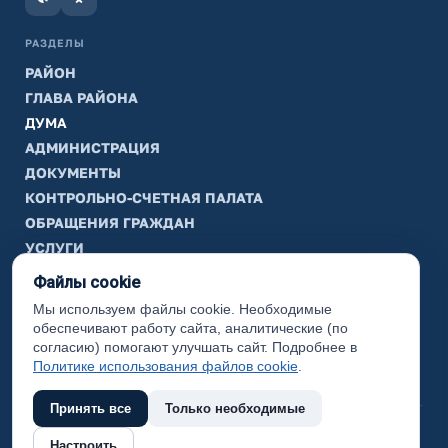
РАЗДЕЛЫ
РАЙОН
ГЛАВА РАЙОНА
ДУМА
АДМИНИСТРАЦИЯ
ДОКУМЕНТЫ
КОНТРОЛЬНО-СЧЕТНАЯ ПАЛАТА
ОБРАЩЕНИЯ ГРАЖДАН
УСЛУГИ
ТИК
Файлы cookie
Мы используем файлы cookie. Необходимые
ИНФОРМАЦИЯ
обеспечивают работу сайта, аналитические (по
Законодательная карта
согласию) помогают улучшать сайт. Подробнее в
Политике использования файлов cookie
.
Карта сайта
Принять все
Только необходимые
(с) 2017 Ханты-Мансийский район, официальный сайт
Настроить