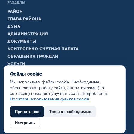
РАЗДЕЛЫ
РАЙОН
ГЛАВА РАЙОНА
ДУМА
АДМИНИСТРАЦИЯ
ДОКУМЕНТЫ
КОНТРОЛЬНО-СЧЕТНАЯ ПАЛАТА
ОБРАЩЕНИЯ ГРАЖДАН
УСЛУГИ
ТИК
Файлы cookie
Мы используем файлы cookie. Необходимые
ИНФОРМАЦИЯ
обеспечивают работу сайта, аналитические (по
Законодательная карта
согласию) помогают улучшать сайт. Подробнее в
Политике использования файлов cookie
.
Карта сайта
Принять все
Только необходимые
(с) 2017 Ханты-Мансийский район, официальный сайт
Настроить
администрации