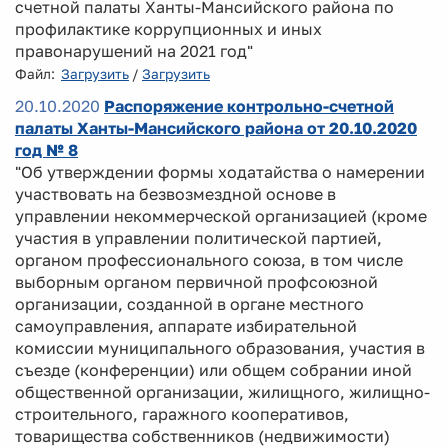
счетной палаты Ханты-Мансийского района по
профилактике коррупционных и иных
правонарушений на 2021 год"
Файл:
Загрузить
/
Загрузить
20.10.2020
Распоряжение контрольно-счетной
палаты Ханты-Мансийского района от 20.10.2020
год № 8
"Об утверждении формы ходатайства о намерении
участвовать на безвозмездной основе в
управлении некоммерческой организацией (кроме
участия в управлении политической партией,
органом профессионального союза, в том числе
выборным органом первичной профсоюзной
организации, созданной в органе местного
самоуправления, аппарате избирательной
комиссии муниципального образования, участия в
съезде (конференции) или общем собрании иной
общественной организации, жилищного, жилищно-
строительного, гаражного кооперативов,
товарищества собственников (недвижимости)