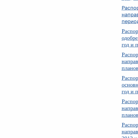
Распо
напра
период
Распор
одобр
год и 
Распор
направ
планов
Распор
основн
год и 
Распор
направ
планов
Распор
направ