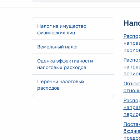
Нал
Налог на имущество
физических лиц
Распо
напра
Земельный налог
период
Распо
Оценка эффективности
напра
налоговых расходов
период
Перечни налоговых
Объек
расходов
отноше
Распо
направ
период
Поста
бюдже
предос