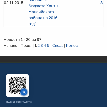
02.11.2015
Заг
бюджете Ханты-
Мансийского
района на 2016
год"
Новости 1 - 20 из 87
Начало | Пред. |
1
2
3
4
5
|
След.
|
Конец
НАШИ КОНТАКТЫ