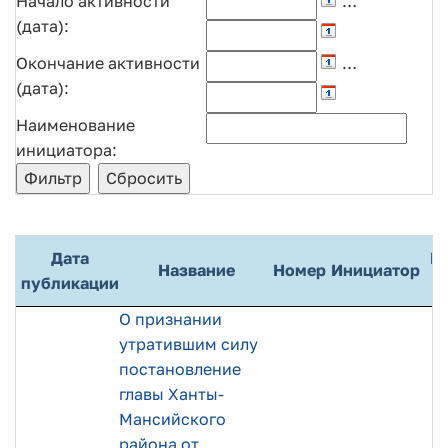
Начало активности
…
(дата):
Окончание активности
…
(дата):
Наименование
инициатора:
Дата
П
Название
Номер
Инициатор
публикации
О признании
утратившим силу
постановление
главы Ханты-
Мансийского
района от