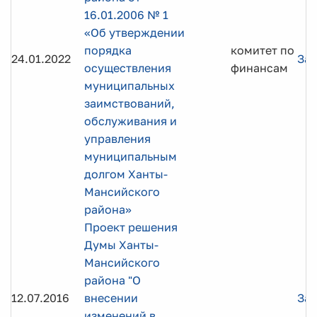
16.01.2006 № 1
«Об утверждении
порядка
комитет по
24.01.2022
Заг
осуществления
финансам
муниципальных
заимствований,
обслуживания и
управления
муниципальным
долгом Ханты-
Мансийского
района»
Проект решения
Думы Ханты-
Мансийского
района "О
12.07.2016
внесении
Заг
изменений в