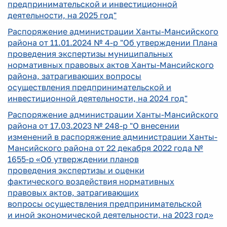
предпринимательской и инвестиционной
деятельности, на 2025 год"
Распоряжение администрации Ханты-Мансийского
района от 11.01.2024 № 4-р "
Об утверждении Плана
проведения
экспертизы муниципальных
нормативных
правовых актов Ханты-Мансийского
района,
затрагивающих вопросы
осуществления
предпринимательской и
инвестиционной
деятельности, на 2024 год"
Распоряжение администрации Ханты-Мансийского
района от 17.03.2023 № 248-р "
О внесении
изменений
в распоряжение администрации
Ханты-
Мансийского района
от 22 декабря 2022 года №
1655-р
«Об утверждении планов
проведения
экспертизы и оценки
фактического
воздействия нормативных
правовых
актов, затрагивающих
вопросы
осуществления предпринимательской
и
иной экономической деятельности,
на 2023 год»