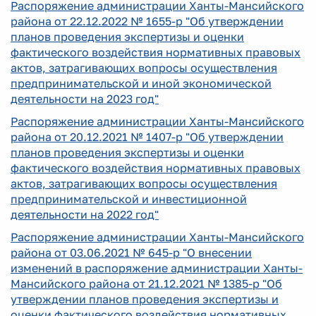
Распоряжение администрации Ханты-Мансийского
района от 22.12.2022 № 1655-р "Об утверждении
планов проведения экспертизы и оценки
фактического воздействия нормативных правовых
актов, затрагивающих вопросы осуществления
предпринимательской и иной экономической
деятельности на 2023 год"
Распоряжение администрации Ханты-Мансийского
района от 20.12.2021 № 1407-р "Об утверждении
планов проведения экспертизы и оценки
фактического воздействия нормативных правовых
актов, затрагивающих вопросы осуществления
предпринимательской и инвестиционной
деятельности на 2022 год"
Распоряжение администрации Ханты-Мансийского
района от 03.06.2021 № 645-р "О внесении
изменений в распоряжение администрации Ханты-
Мансийского района от 21.12.2021 № 1385-р "Об
утверждении планов проведения экспертизы и
оценки фактического воздействия нормативных