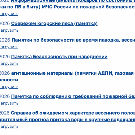
2026
Информационные (анализ пожаров по состоянию н
ки по ПБ в быту) МЧС России по пожарной безопаснос
Загрузить
2026
Сбережем югорские леса (памятка)
Загрузить
2026
Памятки по безопасности во время паводка, весе
Загрузить
2026
Памятка Безопасность при наводнении
Загрузить
2026
агитационные материалы (памятки АДПИ, газовая
асности
Загрузить
2026
Памятка по соблюдению требований пожарной без
Загрузить
2026
Справка об ожидаемом характере весеннего полов
арительный прогноз притока воды в крупные водохран
Загрузить