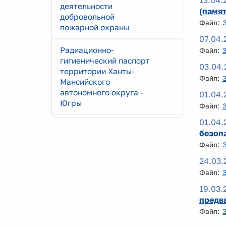
13.04.
деятельности
(памят
добровольной
Файл:
пожарной охраны
07.04.
Радиационно-
Файл:
гигиенический паспорт
03.04.
территории Ханты-
Файл:
Мансийского
автономного округа -
01.04.
Югры
Файл:
01.04.
безоп
Файл:
24.03.
Файл:
19.03.
предв
Файл: