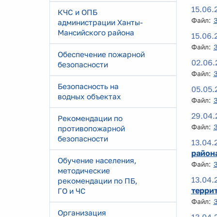
15.06.
КЧС и ОПБ
Файл:
администрации Ханты-
Мансийского района
15.06.
Файл:
Обеспечение пожарной
02.06.
безопасности
Файл:
Безопасность на
05.05.
водных объектах
Файл:
29.04.
Рекомендации по
Файл:
противопожарной
безопасности
13.04.
района
Обучение населения,
Файл:
методические
13.04.
рекомендации по ПБ,
терри
ГО и ЧС
Файл:
Организация