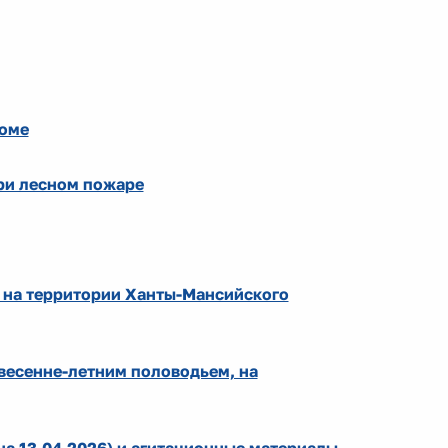
доме
при лесном пожаре
 на территории Ханты-Мансийского
весенне-летним половодьем, на