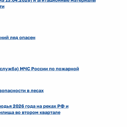
а 13.04.2026) и агитационные материалы
ти
нний лед опасен
 служба) МЧС России по пожарной
опасности в лесах
одья 2026 года на реках РФ и
илища во втором квартале