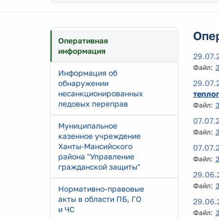
Опе
Оперативная
информация
29.07.
Файл:
Информация об
29.07.
обнаружении
несанкционированных
тепло
ледовых переправ
Файл:
07.07.
Муниципальное
Файл:
казенное учреждение
Ханты-Мансийского
07.07.
района "Управление
Файл:
гражданской защиты"
29.06.
Файл:
Нормативно-правовые
акты в области ПБ, ГО
29.06.
и ЧС
Файл: