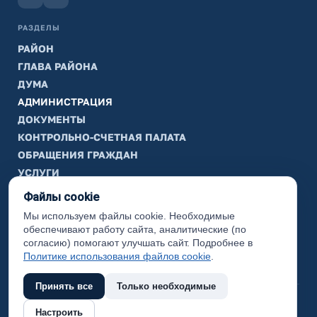
РАЗДЕЛЫ
РАЙОН
ГЛАВА РАЙОНА
ДУМА
АДМИНИСТРАЦИЯ
ДОКУМЕНТЫ
КОНТРОЛЬНО-СЧЕТНАЯ ПАЛАТА
ОБРАЩЕНИЯ ГРАЖДАН
УСЛУГИ
ТИК
Файлы cookie
Мы используем файлы cookie. Необходимые
ИНФОРМАЦИЯ
обеспечивают работу сайта, аналитические (по
Законодательная карта
согласию) помогают улучшать сайт. Подробнее в
Политике использования файлов cookie
.
Карта сайта
Принять все
Только необходимые
(с) 2017 Ханты-Мансийский район, официальный сайт
Настроить
администрации