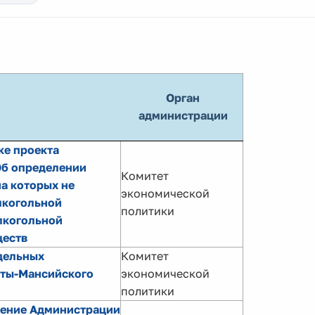
Орган
администрации
ке проекта
Об определении
Комитет
а которых не
экономической
лкогольной
политики
лкогольной
ществ
дельных
Комитет
ты-Мансийского
экономической
политики
ление Администрации