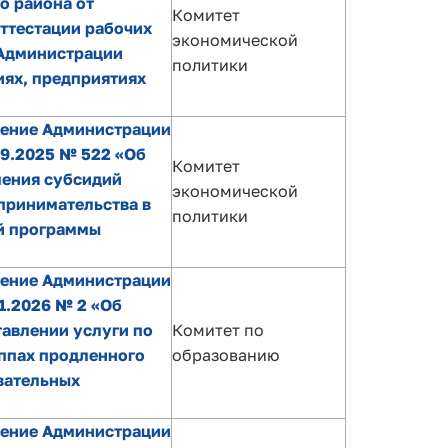
о района от
Комитет
аттестации рабочих
экономической
 Администрации
политики
ях, предприятиях
ление Администрации
09.2025 № 522 «Об
Комитет
ления субсидий
экономической
принимательства в
политики
й программы
ление Администрации
1.2026 № 2 «Об
авлении услуги по
Комитет по
уппах продленного
образованию
вательных
ление Администрации