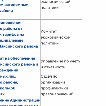
экономической
ым автономным
политики
района
тановления
о района от
Комитет
и тарифов на
экономической
ниципальным
политики
ансийского района
ат на обеспечение
Управление по учету
нсийского района и
и отчетности
чреждений
тных лиц
Отдел по
о района,
организации
колы об
профилактики
ях
правонарушений
ление Администрации