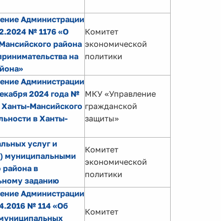
ление Администрации
2.2024 № 1176 «О
Комитет
Мансийского района
экономической
принимательства на
политики
айона»
ление Администрации
екабря 2024 года №
МКУ «Управление
 Ханты-Мансийского
гражданской
льности в Ханты-
защиты»
льных услуг и
Комитет
х) муниципальными
экономической
 района в
политики
ьному заданию
ление Администрации
4.2016 № 114 «Об
Комитет
 муниципальных