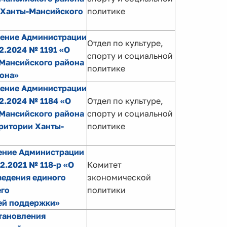
 Ханты-Мансийского
политике
ление Администрации
Отдел по культуре,
2.2024 № 1191 «О
спорту и социальной
Мансийского района
политике
она»
ление Администрации
2.2024 № 1184 «О
Отдел по культуре,
Мансийского района
спорту и социальной
рритории Ханты-
политике
ение Администрации
2.2021 № 118-р «О
Комитет
ведения единого
экономической
его
политики
ей поддержки»
тановления