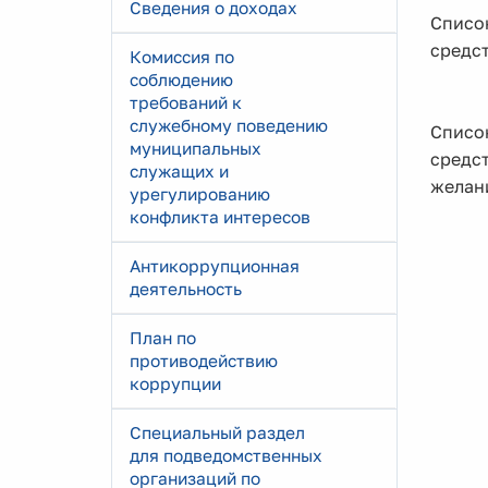
Сведения о доходах
Список
средст
Комиссия по
соблюдению
требований к
служебному поведению
Список
муниципальных
средс
служащих и
желани
урегулированию
конфликта интересов
Антикоррупционная
деятельность
План по
противодействию
коррупции
Специальный раздел
для подведомственных
организаций по