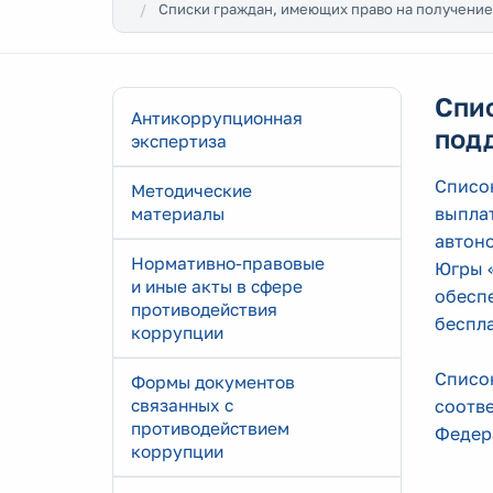
Списки граждан, имеющих право на получени
Спи
Антикоррупционная
под
экспертиза
Список
Методические
выпла
материалы
автон
Нормативно-правовые
Югры 
и иные акты в сфере
обесп
противодействия
беспл
коррупции
Списо
Формы документов
связанных с
соотве
противодействием
Федера
коррупции