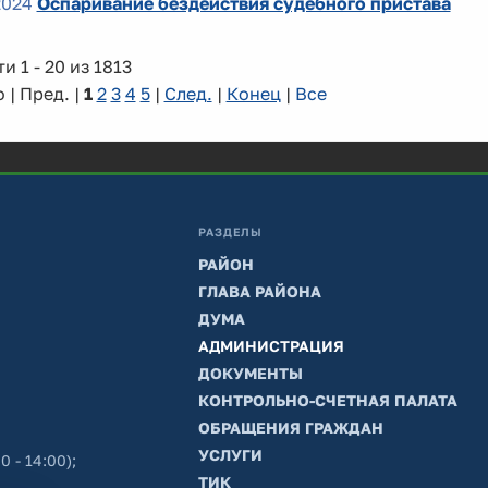
2024
Оспаривание бездействия судебного пристава
и 1 - 20 из 1813
 | Пред. |
1
2
3
4
5
|
След.
|
Конец
|
Все
РАЗДЕЛЫ
РАЙОН
ГЛАВА РАЙОНА
ДУМА
АДМИНИСТРАЦИЯ
ДОКУМЕНТЫ
КОНТРОЛЬНО-СЧЕТНАЯ ПАЛАТА
ОБРАЩЕНИЯ ГРАЖДАН
УСЛУГИ
0 - 14:00);
ТИК