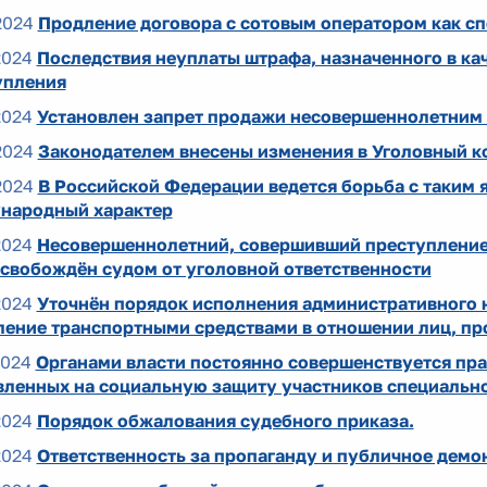
2024
Продление договора с сотовым оператором как с
2024
Последствия неуплаты штрафа, назначенного в ка
упления
2024
Установлен запрет продажи несовершеннолетним
2024
Законодателем внесены изменения в Уголовный к
2024
В Российской Федерации ведется борьба с таким я
народный характер
2024
Несовершеннолетний, совершивший преступление
освобождён судом от уголовной ответственности
2024
Уточнён порядок исполнения административного н
ление транспортными средствами в отношении лиц, п
2024
Органами власти постоянно совершенствуется пр
вленных на социальную защиту участников специально
2024
Порядок обжалования судебного приказа.
2024
Ответственность за пропаганду и публичное дем