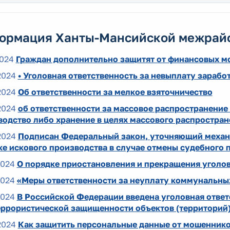
ормация Ханты-Мансийской межрай
2024
Граждан дополнительно защитят от финансовых 
2024
• Уголовная ответственность за невыплату зарабо
2024
Об ответственности за мелкое взяточничество
2024
об ответственности за массовое распространение
водство либо хранение в целях массового распростран
2024
Подписан Федеральный закон, уточняющий механи
е искового производства в случае отмены судебного 
2024
О порядке приостановления и прекращения уголо
2024
«Меры ответственности за неуплату коммунальны
2024
В Российской Федерации введена уголовная ответ
еррористической защищенности объектов (территорий
2024
Как защитить персональные данные от мошеннико