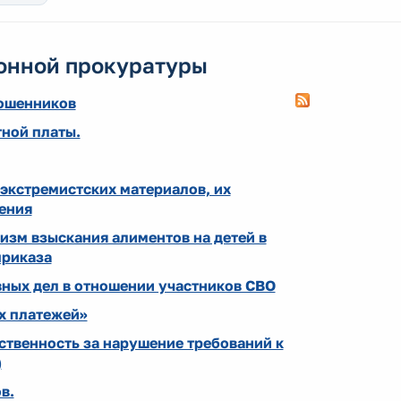
онной прокуратуры
мошенников
тной платы.
 экстремистских материалов, их
ения
зм взыскания алиментов на детей в
приказа
вных дел в отношении участников СВО
х платежей»
ственность за нарушение требований к
)
в.