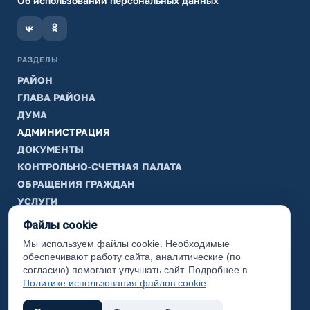
Об использовании персональных данных
РАЗДЕЛЫ
РАЙОН
ГЛАВА РАЙОНА
ДУМА
АДМИНИСТРАЦИЯ
ДОКУМЕНТЫ
КОНТРОЛЬНО-СЧЕТНАЯ ПАЛАТА
ОБРАЩЕНИЯ ГРАЖДАН
УСЛУГИ
ТИК
Файлы cookie
Мы используем файлы cookie. Необходимые
ИНФОРМАЦИЯ
обеспечивают работу сайта, аналитические (по
Законодательная карта
согласию) помогают улучшать сайт. Подробнее в
Политике использования файлов cookie
.
Карта сайта