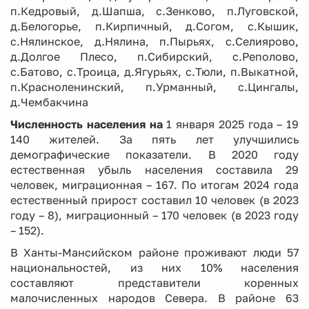
п.Кедровый, д.Шапша, с.Зенково, п.Луговской,
д.Белогорье, п.Кирпичный, д.Согом, с.Кышик,
с.Нялинское, д.Нялина, п.Пырьях, с.Селиярово,
д.Долгое Плесо, п.Сибирский, с.Реполово,
с.Батово, с.Троица, д.Ягурьях, с.Тюли, п.Выкатной,
п.Красноленинский, п.Урманный, с.Цингалы,
д.Чембакчина
Численность населения на
1 января 2025 года – 19
140 жителей. За пять лет улучшились
демографические показатели. В 2020 году
естественная убыль населения составила 29
человек, миграционная – 167. По итогам 2024 года
естественный прирост составил 10 человек (в 2023
году – 8), миграционный – 170 человек (в 2023 году
– 152).
В Ханты-Мансийском районе проживают люди 57
национальностей, из них 10% населения
составляют представители коренных
малочисленных народов Севера. В районе 63