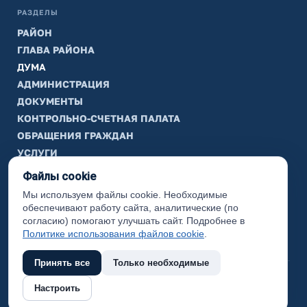
РАЗДЕЛЫ
РАЙОН
ГЛАВА РАЙОНА
ДУМА
АДМИНИСТРАЦИЯ
ДОКУМЕНТЫ
КОНТРОЛЬНО-СЧЕТНАЯ ПАЛАТА
ОБРАЩЕНИЯ ГРАЖДАН
УСЛУГИ
ТИК
Файлы cookie
Мы используем файлы cookie. Необходимые
ИНФОРМАЦИЯ
обеспечивают работу сайта, аналитические (по
Законодательная карта
согласию) помогают улучшать сайт. Подробнее в
Политике использования файлов cookie
.
Карта сайта
Принять все
Только необходимые
(с) 2017 Ханты-Мансийский район, официальный сайт
Настроить
администрации