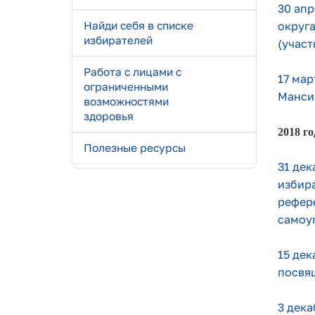
30 ап
Найди себя в списке
округ
избирателей
(учас
Работа с лицами с
17 мар
ограниченными
Манси
возможностями
здоровья
2018 го
Полезные ресурсы
31 дек
избира
рефере
самоу
15 дек
посвя
3 дека