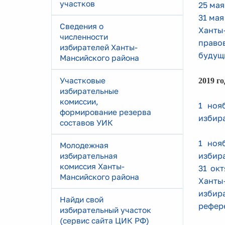
участков
25 мая
31 ма
Сведения о
Ханты
численности
право
избирателей Ханты-
будущ
Мансийского района
Участковые
2019 г
избирательные
комиссии,
1 ноя
формирование резерва
избир
составов УИК
1 ноя
Молодежная
избир
избирательная
комиссия Ханты-
31 ок
Мансийского района
Ханты
избир
Найди свой
рефер
избирательный участок
(сервис сайта ЦИК РФ)