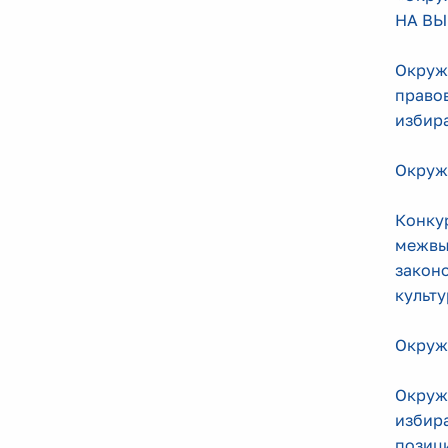
НА ВЫ
Окруж
право
избира
Окруж
Конку
межвы
закон
культ
Окруж
Окруж
избир
позици