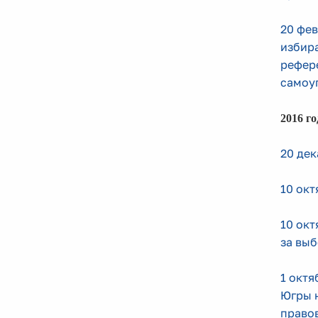
20 фев
избира
рефере
самоу
2016 го
20 дек
10 окт
10 окт
за выб
1 октя
Югры 
правов