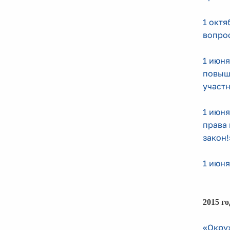
1 октя
вопрос
1 июня
повыш
участн
1 июня
права 
закон!
1 июня
2015 го
«Окру