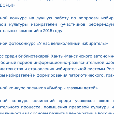
БОРЫ!»
ной конкурс на лучшую работу по вопросам избира
вой культуры избирателей (участников референдум
тельных кампаний в 2015 году
ной фотоконкурс «У нас великолепный избиратель!»
рс среди библиотекарей Ханты-Мансийского автономно
борный период информационно-разъяснительной рабо
одательства и становления избирательной системы Ро
уры избирателей и формирования патриотического, гр
ной конкурс рисунков «Выборы глазами детей»
ной конкурс сочинений среди учащихся школ 
ательного процесса, повышения правовой культуры 
и личности как основы развития демократии в России