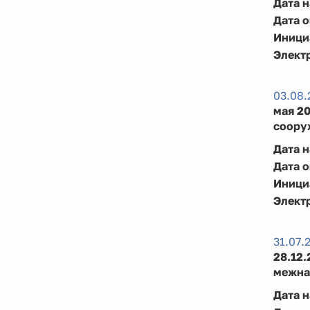
Дата 
Дата 
Иници
Элект
03.08.
мая 2
соору
Дата 
Дата 
Иници
Элект
31.07.
28.12
межна
Дата 