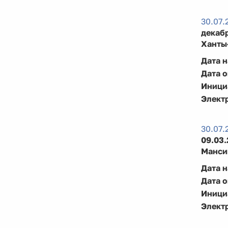
30.07.
декабр
Ханты
Дата 
Дата 
Иници
Элект
30.07.
09.03
Манси
Дата 
Дата 
Иници
Элект