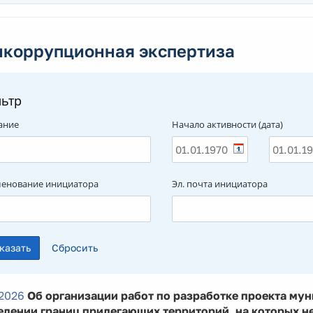
икоррупционная экспертиза
ьтр
ание
Начало активности (дата)
енование инициатора
Эл. почта инициатора
2026
Об организации работ по разработке проекта мун
елении границ прилегающих территорий, на которых н