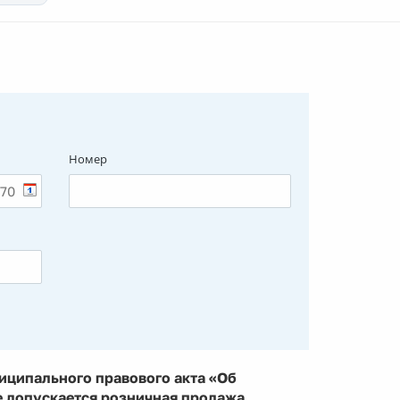
Номер
иципального правового акта «Об
е допускается розничная продажа