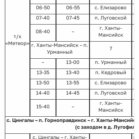
06-50
06-55
с. Елизарово
07-40
07-45
п. Луговской
г. Ханты-
08-40
–
Мансийск
т/х
«Метеор»
г. Ханты-Мансийск – п.
7
Урманный
–
13-00
п. Урманный
13-35
13-40
п. Кедровый
13-50
13-55
с. Елизарово
14-40
14-45
п. Луговской
г. Ханты-
15-40
–
Мансийск
с. Цингалы – п. Горноправдинск – г. Ханты-Мансийск
(с заходом в д. Лугофили
с. Цингалы – г. Ханты-
г.