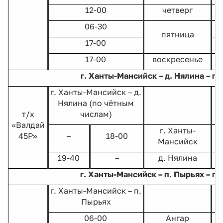
12-00
четверг
06-30
пятница
17-00
17-00
воскресенье
г. Ханты-Мансийск – д. Нялина – г
г. Ханты-Мансийск – д.
д
Нялина (по чётным
т/х
числам)
«Валдай
г. Ханты-
45Р»
–
18-00
Мансийск
19-40
–
д. Нялина
г. Ханты-Мансийск – п. Пырьях – г
г. Ханты-Мансийск – п.
п
Пырьях
06-00
Ангар