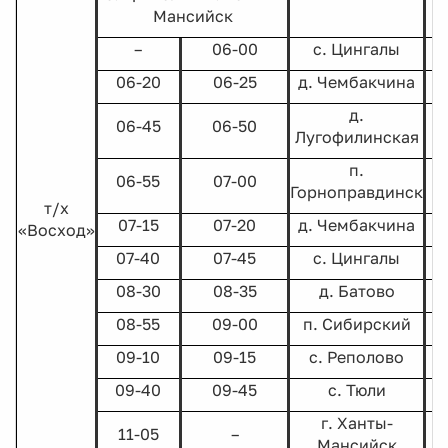
Мансийск
–
06-00
с. Цингалы
06-20
06-25
д. Чембакчина
д.
06-45
06-50
Лугофилинская
п.
06-55
07-00
Горноправдинск
т/х
07-15
07-20
д. Чембакчина
«Восход»
07-40
07-45
с. Цингалы
08-30
08-35
д. Батово
08-55
09-00
п. Сибирский
09-10
09-15
с. Реполово
09-40
09-45
с. Тюли
г. Ханты-
11-05
–
Мансийск