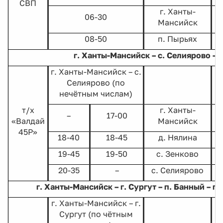
СВП
г. Ханты-
06-30
Мансийск
08-50
п. Пырьях
г. Ханты-Мансийск – с. Селиярово – 
г. Ханты-Мансийск – с.
Селиярово (по
Х
нечётным числам)
т/х
г. Ханты-
–
17-00
«Валдай
Мансийск
45Р»
18-40
18-45
д. Нялина
19-45
19-50
с. Зенково
20-35
–
с. Селиярово
г. Ханты-Мансийск – г. Сургут – п. Банный – г.
г. Ханты-Мансийск – г.
Сургут (по чётным