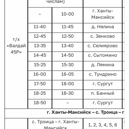
числам)
г. Ханты-
–
10-00
Мансийск
11-40
11-45
д. Нялина
12-45
12-50
с. Зенково
т/х
«Валдай
13-35
13-40
с. Селиярово
45Р»
14-45
14-50
с. Сытомино
15-25
15-30
д. Лямина
16-00
16-05
с. Тундрино
17-50
18-00
г. Сургут
18-25
18-30
п. Банный
18-50
–
г. Сургут
г. Ханты-Мансийск – с. Троица – г
с. Троица – г. Ханты-
г.
1, 2, 3, 4, 5, 6
Мансийск