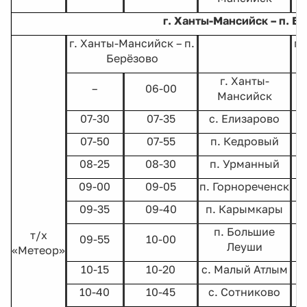
г. Ханты-Мансийск – п. Б
г. Ханты-Мансийск – п.
п.
Берёзово
г. Ханты-
–
06-00
Мансийск
07-30
07-35
с. Елизарово
07-50
07-55
п. Кедровый
08-25
08-30
п. Урманный
09-00
09-05
п. Горнореченск
09-35
09-40
п. Карымкары
п. Большие
т/х
09-55
10-00
Леуши
«Метеор»
10-15
10-20
с. Малый Атлым
10-40
10-45
с. Сотниково