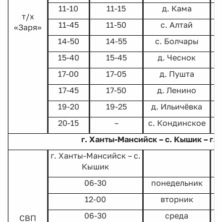
11-10
11-15
д. Кама
т/х
11-45
11-50
с. Алтай
«Заря»
14-50
14-55
с. Болчары
15-40
15-45
д. Чеснок
17-00
17-05
д. Пушта
17-45
17-50
д. Ленино
19-20
19-25
д. Ильичёвка
20-15
–
с. Кондинское
г. Ханты-Мансийск – с. Кышик – г.
г. Ханты-Мансийск – с.
Кышик
06-30
понедельник
12-00
вторник
06-30
среда
СВП