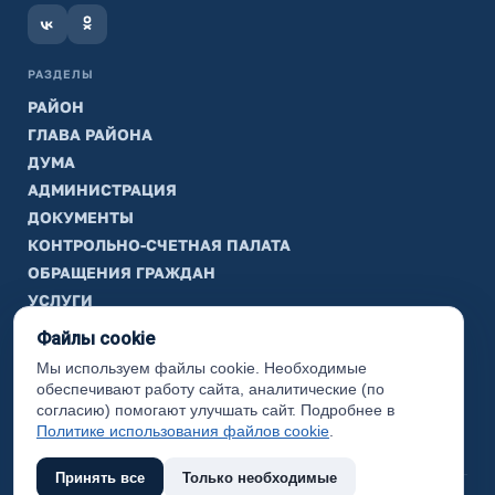
РАЗДЕЛЫ
РАЙОН
ГЛАВА РАЙОНА
ДУМА
АДМИНИСТРАЦИЯ
ДОКУМЕНТЫ
КОНТРОЛЬНО-СЧЕТНАЯ ПАЛАТА
ОБРАЩЕНИЯ ГРАЖДАН
УСЛУГИ
ТИК
Файлы cookie
Мы используем файлы cookie. Необходимые
ИНФОРМАЦИЯ
обеспечивают работу сайта, аналитические (по
Законодательная карта
согласию) помогают улучшать сайт. Подробнее в
Политике использования файлов cookie
.
Карта сайта
Принять все
Только необходимые