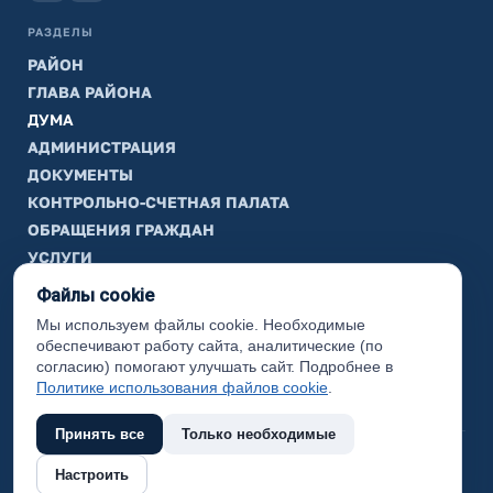
РАЗДЕЛЫ
РАЙОН
ГЛАВА РАЙОНА
ДУМА
АДМИНИСТРАЦИЯ
ДОКУМЕНТЫ
КОНТРОЛЬНО-СЧЕТНАЯ ПАЛАТА
ОБРАЩЕНИЯ ГРАЖДАН
УСЛУГИ
ТИК
Файлы cookie
Мы используем файлы cookie. Необходимые
ИНФОРМАЦИЯ
обеспечивают работу сайта, аналитические (по
Законодательная карта
согласию) помогают улучшать сайт. Подробнее в
Политике использования файлов cookie
.
Карта сайта
Принять все
Только необходимые
(с) 2017 Ханты-Мансийский район, официальный сайт
Настроить
администрации