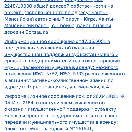
2248/10000 общей долевой собственности на
объект, расположенного по адресу: Ханты-
Мансийский автономный округ – Югра, Ханты-
Мансийский район, с. Троица, район бывшей
деревни Богдашка
Информационное сообщение от 17.05.2021 о
поступивших заявлениях об оказании
имущественной поддержки субъектам малого и
среднего предпринимательства в виде передачи
муниципального имущества в аренду: нежилого
помещения №62, №82, №53, №33 расположенного
в административно-хозяйственном здании по
адресу п. Горноправдинск, ул. киевская, д.4.
Информационное сообщение исх. от 26.04.2021 №
04-Исх-2184 о поступившем заявлении об
оказании имущественной поддержки субъекту
малого и среднего предпринимательства в виде
передачи муниципального имущества в аренду:
блок-контейнер заводской № 251541,