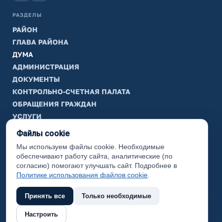
РАЗДЕЛЫ
РАЙОН
ГЛАВА РАЙОНА
ДУМА
АДМИНИСТРАЦИЯ
ДОКУМЕНТЫ
КОНТРОЛЬНО-СЧЕТНАЯ ПАЛАТА
ОБРАЩЕНИЯ ГРАЖДАН
УСЛУГИ
ТИК
Файлы cookie
Мы используем файлы cookie. Необходимые
ИНФОРМАЦИЯ
обеспечивают работу сайта, аналитические (по
Законодательная карта
согласию) помогают улучшать сайт. Подробнее в
Политике использования файлов cookie
.
Карта сайта
Принять все
Только необходимые
(с) 2017 Ханты-Мансийский район, официальный сайт
Настроить
администрации