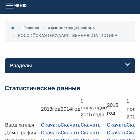
МЕНЮ
Главная
Администрация района
РОССИЙСКАЯ ГОСУДАРСТВЕННАЯ СТАТИСТИКА
Разделы
Статистические данные
1
1
2015
полугодие
2013год
2014год
полу
год
2015 года
2016 
Ввод жилья
Скачать
Скачать
Скачать
Скачать
Скач
Демография
Скачать
Скачать
Скачать
Скачать
Скач