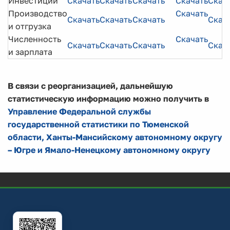
Инвестиции
Скачать
Скачать
Скачать
Скачать
Скач
Производство
Скачать
Скачать
Скачать
Скачать
Скач
и отгрузка
Численность
Скачать
Скачать
Скачать
Скачать
Скач
и зарплата
В связи с реорганизацией, дальнейшую
статистическую информацию можно получить в
Управление Федеральной службы
государственной статистики по Тюменской
области, Ханты-Мансийскому автономному округу
– Югре и Ямало-Ненецкому автономному округу