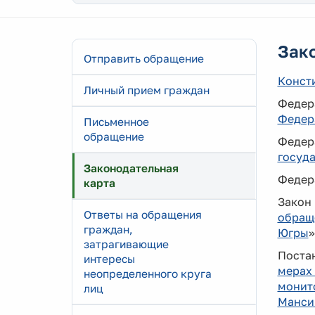
Зак
Отправить обращение
Консти
Личный прием граждан
Федера
Федер
Письменное
обращение
Федер
госуд
Законодательная
Федера
карта
Закон
Ответы на обращения
обращ
граждан,
Югры
»
затрагивающие
Поста
интересы
мерах
неопределенного круга
монит
лиц
Манси