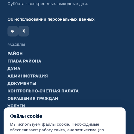
Суббота - воскресенье: выходные дни.
Об использовании персональных данных
РАЗДЕЛЫ
РАЙОН
ГЛАВА РАЙОНА
ДУМА
АДМИНИСТРАЦИЯ
ДОКУМЕНТЫ
КОНТРОЛЬНО-СЧЕТНАЯ ПАЛАТА
ОБРАЩЕНИЯ ГРАЖДАН
УСЛУГИ
ТИК
Файлы cookie
Мы используем файлы cookie. Необходимые
ИНФОРМАЦИЯ
обеспечивают работу сайта, аналитические (по
Законодательная карта