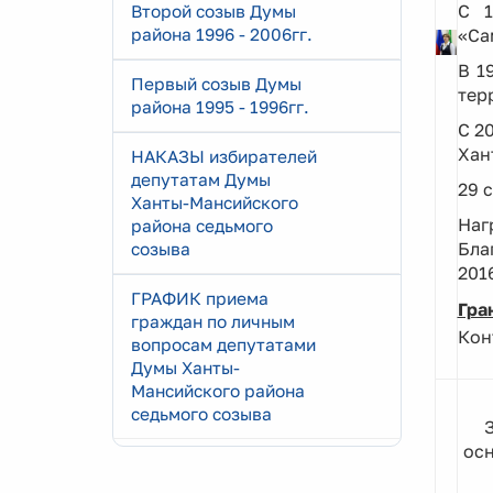
С 1
Второй созыв Думы
района 1996 - 2006гг.
«Са
В 1
Первый созыв Думы
тер
района 1995 - 1996гг.
С 2
Хан
НАКАЗЫ избирателей
депутатам Думы
29 
Ханты-Мансийского
На
района седьмого
Бла
созыва
201
ГРАФИК приема
Гра
граждан по личным
Кон
вопросам депутатами
Думы Ханты-
Мансийского района
седьмого созыва
осн