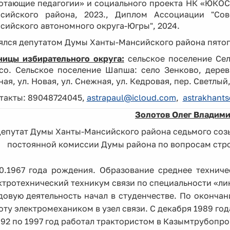
отающие педагогии» и социального проекта НК «ЮКОС
сийского района, 2023., Диплом Ассоциации "Со
сийского автономного округа-Югры", 2024.
ялся депутатом Думы Ханты-Мансийского района пятог
ницы избирательного округа:
сельское поселение Сел
со. Сельское поселение Шапша: село Зенково, деревн
ая, ул. Новая, ул. Снежная, ул. Кедровая, пер. Светлый,
такты: 89048724045,
astrapaul@icloud.com
,
astrakhant
Золотов Олег Владим
епутат Думы Ханты-Мансийского района седьмого созы
постоянной комиссии Думы района по вопросам строи
10.1967 года рождения. Образование среднее техниче
ктротехнический техникум связи по специальности «ли
довую деятельность начал в студенчестве. По окончан
оту электромехаником в узел связи. С декабря 1989 год
992 по 1997 год работал трактористом в Казымтрубопр