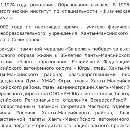
01.1974 года рождения. Образование высшее. В 199
агогический институт по специальности «Физическая
ьтуры.
002 года по настоящее время - учитель физическ
еобразовательного учреждения Ханты-Мансийского
ла с. Селиярово».
раждён: памятной медалью «За волю к победе» за выс
рового образа жизни к 85-летию Ханты-Мансийског
отник общего образования Российской Федераци
сийского автономного округа – Югры, главы Ханты-М
ты-Мансийского района; благодарственными пи
дседателя Думы ХМАО-Югры, главы Ханты-Мансийск
сийского района, главы администрации Ханты-Мансий
ерального директора ООО «РН-Юганскнефтегаз»; благо
сийского Регионального отделения Всероссийской 
годарственным письмом Секретаря Местного отделе
иная Россия» Ханты-Мансийского района; благ
ественной палаты Ханты-Мансийского автономного
чший педагог» приоритетного национального проект