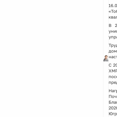
16.
«То
ква
В 2
уни
упр
Тру
дом
нас
С 2
ХМР
пос
пре
Наг
По
Бла
202
Югр