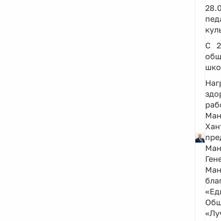
28.
пед
кул
С 2
общ
шко
Наг
здо
раб
Ман
Хан
пре
Ман
Ген
Ман
бла
«Ед
Общ
«Лу