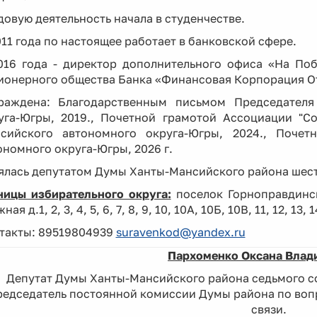
довую деятельность начала в студенчестве.
011 года по настоящее работает в банковской сфере.
016 года - директор дополнительного офиса «На По
ионерного общества Банка «Финансовая Корпорация О
раждена: Благодарственным письмом Председател
уга-Югры, 2019., Почетной грамотой Ассоциации "С
сийского автономного округа-Югры, 2024., Поче
ономного округа-Югры, 2026 г.
ялась депутатом Думы Ханты-Мансийского района шест
ницы избирательного округа:
поселок Горноправдинск 
ная д.1, 2, 3, 4, 5, 6, 7, 8, 9, 10, 10А, 10Б, 10В, 11, 12, 13, 14
такты: 89519804939
suravenkod@yandex.ru
Пархоменко Оксана Влад
Депутат Думы Ханты-Мансийского района седьмого со
редседатель постоянной комиссии Думы района по вопр
связи.