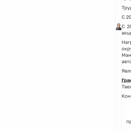
Тру
С 2
С 2
акц
Наг
окр
Ман
авт
Явл
Гра
Таеж
Кон
п