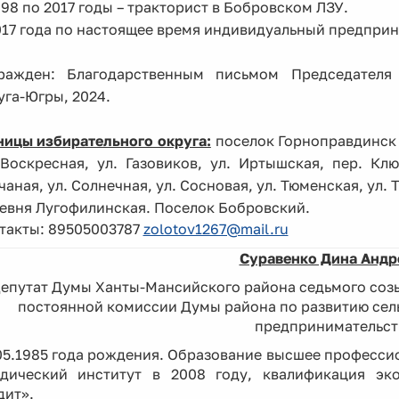
998 по 2017 годы – тракторист в Бобровском ЛЗУ.
017 года по настоящее время индивидуальный предприн
ражден: Благодарственным письмом Председателя
уга-Югры, 2024.
ницы избирательного округа:
поселок Горноправдинск в
 Воскресная, ул. Газовиков, ул. Иртышская, пер. Клю
чаная, ул. Солнечная, ул. Сосновая, ул. Тюменская, ул. 
евня Лугофилинская. Поселок Бобровский.
такты: 89505003787
zolotov1267@mail.ru
Суравенко Дина Андр
епутат Думы Ханты-Мансийского района седьмого созы
постоянной комиссии Думы района по развитию сель
предпринимательст
05.1985 года рождения. Образование высшее професси
дический институт в 2008 году, квалификация эк
дит».