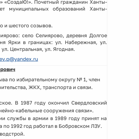
» «СоздаЮ!». Почетный гражданин Ханты-
вет муниципальных образований Ханты-
о и шестого созывов.
иярово: село Селиярово, деревня Долгое
я Ярки в границах: ул. Набережная, ул.
 ул. Центральная, ул. Ягодная.
sev.p@yandex.ru
ирович
ва по избирательному округу № 1, член
тельства, ЖКХ, транспорта и связи.
ское. В 1987 году окончил Свердловский
нейно-кабельные сооружения связи».
ии службы в армии в 1989 году принят на
а по 1992 год работал в Бобровском ЛЗУ.
оводстрой.