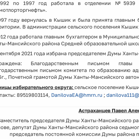
992 по 1997 год работала в отделении №5939 
мотлорторгнефть».
997 году вернулась в Кышик и была принята главным
ритории. В администрации сельского поселения Кышик 
012 года работала главным бухгалтером в Муниципаль
ты-Мансийского района Средней образовательной школ
сентября 2021 года избрана председателем Думы Ханты
граждена: Благодарственным письмом главы Х
годарственным письмом комитета по образованию ад
6г., Почетной грамотой Думы Ханты-Мансийского автоно
ницы избирательного округа:
сельское поселение Кыши
такты: 89519803114,
DanilovaEA@hmrn.ru
;
danilova111@
Астраханцев Павел Але
Заместитель председателя Думы Ханты-Мансийского ра
ове, депутат Думы Ханты-Мансийского района седьмог
председатель постоянной комиссии Думы района п