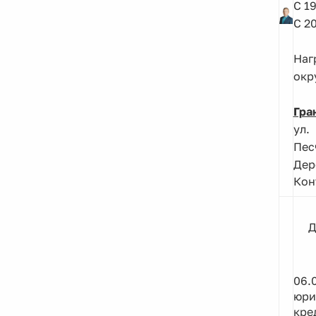
С 1
С 2
Наг
окр
Гра
ул.
Пес
Дер
Кон
Д
06.
юри
кре