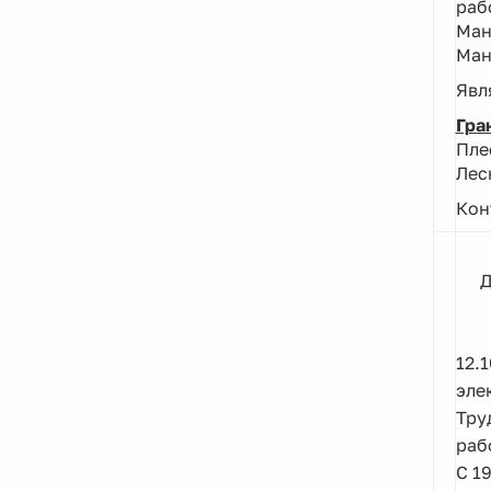
раб
Ман
Ман
Явл
Гра
Пле
Лесн
Кон
Д
12.
эле
Тру
раб
С 1