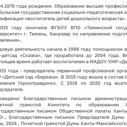
04.1979 года рождения. Образование высшее професси
больская государственная социально-педагогическая а
лификация «воспитатель детей дошкольного возраста».
015 году окончила ФГБОУ ВПО «Тюменский госуда
верситет» г. Тюмень, бакалавр по направлению подго
авление».
довую деятельность начала в 1998 году помощником в
-детсад «Сказка», где проработала до 2004 года. 
тоящее время работает воспитателем в МАДОУ ХМР «Дет
015 года - председатель первичной профсоюзной ор
 «Детский сад «Березка». В 2015 году вошла в состав 
еления Горноправдинск. С 2018 по 2020 год возгл
дседателя.
раждена: Благодарственным письмом администраци
четной грамотой Комитета по образованию Ха
годарственным письмом Общественной палаты Ханты
0г., Благодарственным письмом Председателя Думы 
ы, 2024., Почетной грамотой Думы Ханты-Мансийского 