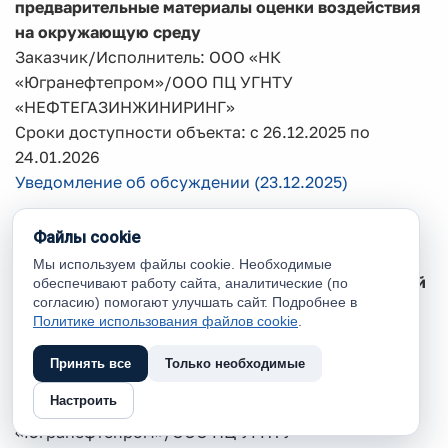
предварительные материалы оценки воздействия
на окружающую среду
Заказчик/Исполнитель: ООО «НК
«Югранефтепром»/ООО ПЦ УГНТУ
«НЕФТЕГАЗИНЖИНИРИНГ»
Сроки доступности объекта: с 26.12.2025 по
24.01.2026
Уведомление об обсуждении (23.12.2025)
43. Общественное обсуждение объекта
Файлы cookie
государственной экологической экспертизы:
Мы используем файлы cookie. Необходимые
проектная документация «Обустройство кустовой
обеспечивают работу сайта, аналитические (по
согласию) помогают улучшать сайт. Подробнее в
площадки № 247 Средне-Назымского
Политике использования файлов cookie
.
лицензионного участка», содержащая
предварительные материалы оценки воздействия
Принять все
Только необходимые
на окружающую среду
Настроить
Заказчик/Исполнитель: ООО «НК
«Югранефтепром»/ООО ПЦ УГНТУ