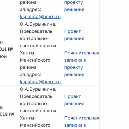
района
проекту
эл.адрес:
решения
kspalata@hmrn.ru
О.А.Бурычкина,
Председатель
Проект
контрольно-
решения
мы
счетной палаты
2011 №
Ханты-
Пояснительная
ной
Мансийского
записка к
района
проекту
эл.адрес:
решения
kspalata@hmrn.ru
О.А.Бурычкина,
Председатель
Проект
контрольно-
решения
мы
счетной палаты
2019 №
Ханты-
Пояснительная
Мансийского
записка к