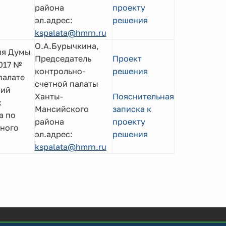
района
проекту
эл.адрес:
решения
kspalata@hmrn.ru
О.А.Бурычкина,
ия Думы
Председатель
Проект
017 №
контрольно-
решения
палате
счетной палаты
чий
Ханты-
Пояснительная
х
Мансийского
записка к
а по
района
проекту
ного
эл.адрес:
решения
kspalata@hmrn.ru