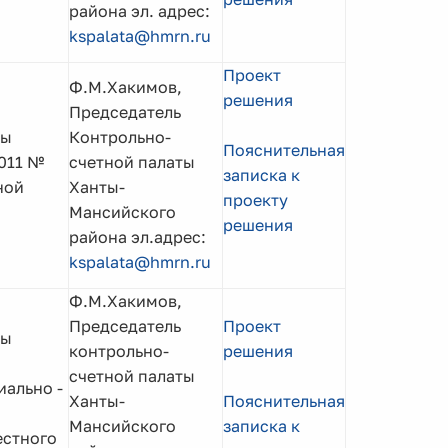
района эл. адрес:
kspalata@hmrn.ru
Проект
Ф.М.Хакимов,
решения
Председатель
мы
Контрольно-
Пояснительная
2011 №
счетной палаты
записка к
ной
Ханты-
проекту
Мансийского
решения
района эл.адрес:
kspalata@hmrn.ru
Ф.М.Хакимов,
Председатель
Проект
мы
контрольно-
решения
счетной палаты
иально -
Ханты-
Пояснительная
Мансийского
записка к
естного