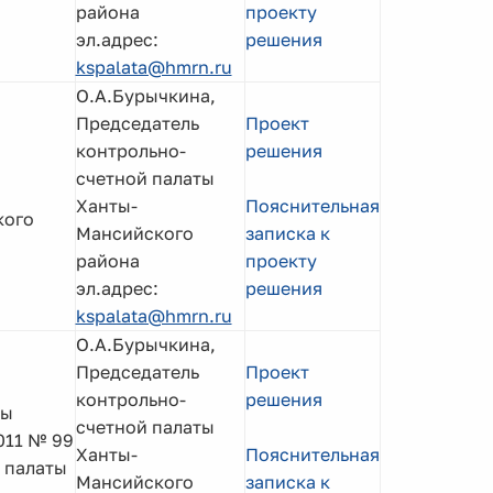
района
проекту
эл.адрес:
решения
kspalata@hmrn.ru
О.А.Бурычкина,
Председатель
Проект
контрольно-
решения
счетной палаты
б
Ханты-
Пояснительная
кого
Мансийского
записка к
района
проекту
эл.адрес:
решения
kspalata@hmrn.ru
О.А.Бурычкина,
Председатель
Проект
контрольно-
решения
мы
счетной палаты
011 № 99
Ханты-
Пояснительная
 палаты
Мансийского
записка к