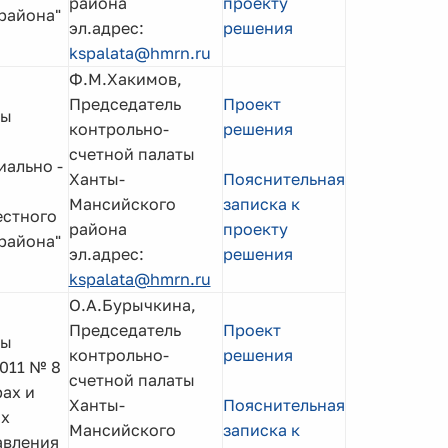
района
проекту
района"
эл.адрес:
решения
kspalata@hmrn.ru
Ф.М.Хакимов,
Председатель
Проект
мы
контрольно-
решения
счетной палаты
иально -
Ханты-
Пояснительная
Мансийского
записка к
естного
района
проекту
района"
эл.адрес:
решения
kspalata@hmrn.ru
О.А.Бурычкина,
Председатель
Проект
мы
контрольно-
решения
011 № 8
счетной палаты
ах и
Ханты-
Пояснительная
ых
Мансийского
записка к
авления