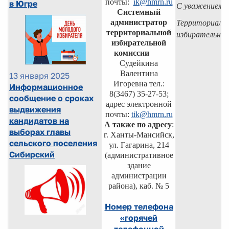
почты:
ik@hmrn.ru
в Югре
С уважением,
Системный
администратор
Территориаль
территориальной
избирательна
избирательной
комиссии
Судейкина
Валентина
13 января 2025
Игоревна тел.:
Информационное
8(3467) 35-27-53;
сообщение о сроках
адрес электронной
выдвижения
почты:
tik@hmrn.ru
кандидатов на
А также по адресу
:
выборах главы
г. Ханты-Мансийск,
сельского поселения
ул. Гагарина, 214
Сибирский
(административное
здание
администрации
района), каб. № 5
Номер телефона
«горячей
телефонной