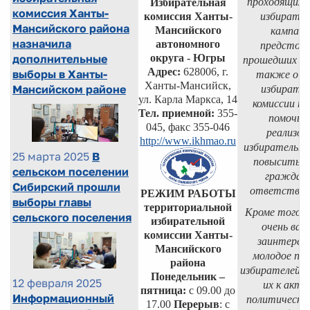
проходящих в
Избирательная
комиссия Ханты-
комиссия Ханты-
избирате
Мансийского района
Мансийского
кампани
назначила
автономного
предстоящ
округа - Югры
дополнительные
прошедших вы
Адрес:
628006, г.
выборы в Ханты-
также о р
Ханты-Мансийск,
Мансийском районе
избирател
ул. Карла Маркса, 14
комиссии на
Тел. приемной:
355-
помочь 
045, факс 355-046
реализов
http://www.ikhmao.ru
избирательны
25 марта 2025
В
повысить у
сельском поселении
граждан
Сибирский прошли
ответствен
РЕЖИМ РАБОТЫ
выборы главы
территориальной
Кроме того, 
сельского поселения
избирательной
очень ва
комиссии Ханты-
заинтерес
Мансийского
молодое пок
района
избирателей и
Понедельник –
12 февраля 2025
их к акти
пятница:
с 09.00 до
Информационный
политическо
17.00
Перерыв
: с