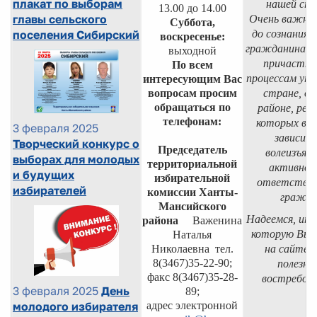
плакат по выборам
нашей ст
13.00 до 14.00
главы сельского
Очень важно
Суббота,
поселения Сибирский
до сознания 
воскресенье:
гражданина п
выходной
причастно
По всем
процессам упр
интересующим Вас
вопросам просим
стране, ок
обращаться по
районе, рез
телефонам:
которых во 
3 февраля 2025
зависит
Творческий конкурс о
Председатель
волеизъявл
выборах для молодых
территориальной
активнос
и будущих
избирательной
ответстве
избирателей
комиссии Ханты-
гражда
Мансийского
Надеемся, инф
района
Важенина
которую Вы 
Наталья
Николаевна
тел.
на сайте 
8(3467)35-22-90;
полезно
факс 8(3467)35-28-
востребова
3 февраля 2025
День
89;
адрес электронной
молодого избирателя