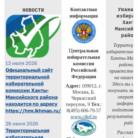
Контактная
Уважае
НОВОСТИ
информация
избират
Ханты
Мансийс
район
Территориа
Ц
ентральная
избирательная
избирательная
Ханты-Манс
13 июля 2026
комиссия
района р
Официальный сайт
Российской
приветствов
территориальной
Федерации
на нашем с
избирательной
Здесь вы с
Адрес:
109012, г.
комиссии Ханты-
получить мак
Москва, Б.
Мансийского района
операти
Черкасский
находится по адресу
информац
переулок, 9
Тел
.:
подготовке,
https://hmr.ikhmao.ru/
8(495) 606-79-57
результатах в
www.cikrf.ru
районе
26 июня 2026
Территориальная
Рассказыв
избирательная