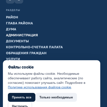
РАЗДЕЛЫ
РАЙОН
ГЛАВА РАЙОНА
ДУМА
АДМИНИСТРАЦИЯ
ДОКУМЕНТЫ
КОНТРОЛЬНО-СЧЕТНАЯ ПАЛАТА
ОБРАЩЕНИЯ ГРАЖДАН
УСЛУГИ
ТИК
Файлы cookie
Мы используем файлы cookie. Необходимые
ИНФОРМАЦИЯ
обеспечивают работу сайта, аналитические (по
Законодательная карта
согласию) помогают улучшать сайт. Подробнее в
Политике использования файлов cookie
.
Карта сайта
Принять все
Только необходимые
(с) 2017 Ханты-Мансийский район, официальный сайт
Настроить