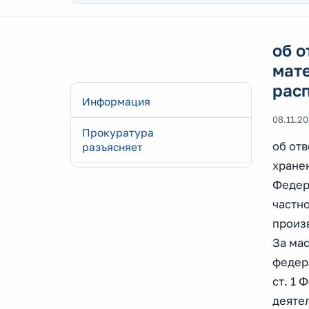
об о
мате
рас
Информация
08.11.2
Прокуратура
об от
разъясняет
хране
Федер
частно
произ
За ма
федера
ст. 1 
деяте