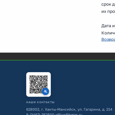
срок д
их про
Дата и
Колич
Возвра
НАШИ КОНТАКТЫ
628002, г. Ханты-Мансийск, ул. Гагарина, д. 214
8 (3467) 352800
office@hmrn.ru