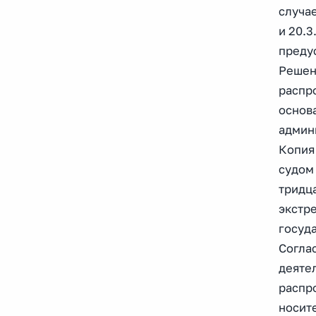
случае
и 20.3
предус
Решен
распр
основ
админ
Копия
судом
тридц
экстр
госуд
Соглас
деяте
распр
носит