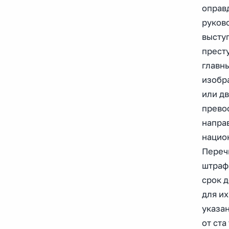
оправ
руков
высту
прест
главн
изобр
или д
прево
напра
нацио
Переч
штрафа
срок д
для их
указан
от ст