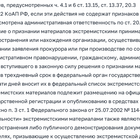
в, предусмотренных ч. 4.1 и 6 ст. 13.15, ст. 13.37, 20.3
.2 КоАП РФ, если эти действия не содержат признаков
мотрена административная ответственность по ст. 20
ие о признании материалов экстремистскими принима
остранения или нахождения организации, осуществивш
ании заявления прокурора или при производстве по с
истративном правонарушении, гражданскому, админис
 вступившего в законную силу решения о признании м
 в трехдневный срок в федеральный орган государстве
ати дней вносит их в федеральный список экстремист
емистских материалов подлежит размещению на офиц
арственной регистрации и опубликованию в средствах
но п. 3 ст. 1 Федерального закона от 25.07.2002 № 1
льности» экстремистскими материалами также являют
остранения либо публичного демонстрирования докум
елях, призывающие к осуществлению экстремистской