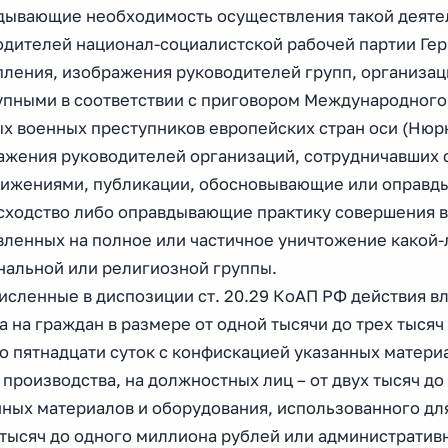
дывающие необходимость осуществления такой деятел
одителей национал-социалистской рабочей партии Гер
пления, изображения руководителей групп, организац
упными в соответствии с приговором Международного 
ых военных преступников европейских стран оси (Нюр
ажения руководителей организаций, сотрудничавших 
вижениями, публикации, обосновывающие или оправды
сходство либо оправдывающие практику совершения в
вленных на полное или частичное уничтожение какой-л
нальной или религиозной группы.
исленные в диспозиции ст. 20.29 КоАП РФ действия в
 на граждан в размере от одной тысячи до трех тыся
о пятнадцати суток с конфискацией указанных матери
 производства, на должностных лиц – от двух тысяч д
ных материалов и оборудования, использованного для
а тысяч до одного миллиона рублей или административ