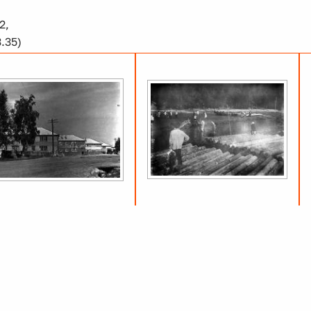
2,
.35)