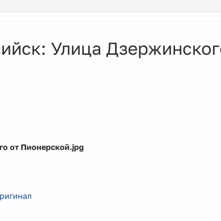
ийск: Улица Дзержинског
о от Пионерской.jpg
ригинал