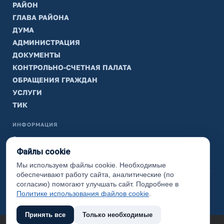
РАЙОН
ГЛАВА РАЙОНА
ДУМА
АДМИНИСТРАЦИЯ
ДОКУМЕНТЫ
КОНТРОЛЬНО-СЧЕТНАЯ ПАЛАТА
ОБРАЩЕНИЯ ГРАЖДАН
УСЛУГИ
ТИК
ИНФОРМАЦИЯ
Законодательная карта
Файлы cookie
Карта сайта
Мы используем файлы cookie. Необходимые
обеспечивают работу сайта, аналитические (по
(с) 2017 Ханты-Мансийский район, официальный сайт
согласию) помогают улучшать сайт. Подробнее в
администрации
Политике использования файлов cookie
.
Принять все
Только необходимые