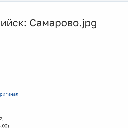
ийск: Самарово.jpg
ригинал
2,
.02)