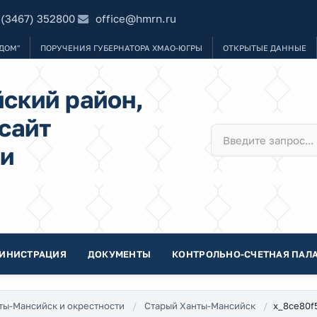
 (3467) 352800
office@hmrn.ru
ДОМ"
ПОРУЧЕНИЯ ГУБЕРНАТОРА ХМАО-ЮГРЫ
ОТКРЫТЫЕ ДАННЫЕ
ский район,
сайт
и
ИНИСТРАЦИЯ
ДОКУМЕНТЫ
КОНТРОЛЬНО-СЧЕТНАЯ ПАЛА
x_8ce80f
ты-Мансийск и окрестности
Старый Ханты-Мансийск