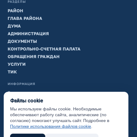
РАЗДЕЛЫ
РАЙОН
ГЛАВА РАЙОНА
ДУМА
АДМИНИСТРАЦИЯ
ДОКУМЕНТЫ
КОНТРОЛЬНО-СЧЕТНАЯ ПАЛАТА
ОБРАЩЕНИЯ ГРАЖДАН
УСЛУГИ
ТИК
ИНФОРМАЦИЯ
Законодательная карта
Файлы cookie
Карта сайта
Мы используем файлы cookie. Необходимые
обеспечивают работу сайта, аналитические (по
(с) 2017 Ханты-Мансийский район, официальный сайт
согласию) помогают улучшать сайт. Подробнее в
администрации
Политике использования файлов cookie
.