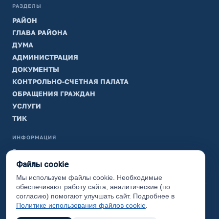
РАЗДЕЛЫ
РАЙОН
ГЛАВА РАЙОНА
ДУМА
АДМИНИСТРАЦИЯ
ДОКУМЕНТЫ
КОНТРОЛЬНО-СЧЕТНАЯ ПАЛАТА
ОБРАЩЕНИЯ ГРАЖДАН
УСЛУГИ
ТИК
ИНФОРМАЦИЯ
Законодательная карта
Файлы cookie
Карта сайта
Мы используем файлы cookie. Необходимые
обеспечивают работу сайта, аналитические (по
(с) 2017 Ханты-Мансийский район, официальный сайт
согласию) помогают улучшать сайт. Подробнее в
администрации
Политике использования файлов cookie
.