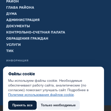
РАЙОН
ГЛАВА РАЙОНА
ДУМА
АДМИНИСТРАЦИЯ
ДОКУМЕНТЫ
КОНТРОЛЬНО-СЧЕТНАЯ ПАЛАТА
ОБРАЩЕНИЯ ГРАЖДАН
УСЛУГИ
ТИК
ИНФОРМАЦИЯ
Законодательная карта
Файлы cookie
Карта сайта
Мы используем файлы cookie. Необходимые
обеспечивают работу сайта, аналитические (по
(с) 2017 Ханты-Мансийский район, официальный сайт
согласию) помогают улучшать сайт. Подробнее в
администрации
Политике использования файлов cookie
.
Принять все
Только необходимые