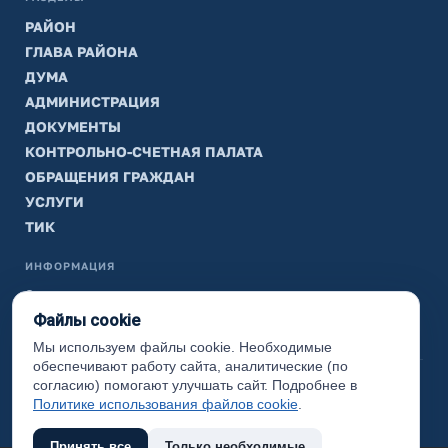
РАЙОН
ГЛАВА РАЙОНА
ДУМА
АДМИНИСТРАЦИЯ
ДОКУМЕНТЫ
КОНТРОЛЬНО-СЧЕТНАЯ ПАЛАТА
ОБРАЩЕНИЯ ГРАЖДАН
УСЛУГИ
ТИК
ИНФОРМАЦИЯ
Законодательная карта
Файлы cookie
Карта сайта
Мы используем файлы cookie. Необходимые
обеспечивают работу сайта, аналитические (по
(с) 2017 Ханты-Мансийский район, официальный сайт
согласию) помогают улучшать сайт. Подробнее в
администрации
Политике использования файлов cookie
.
Принять все
Только необходимые