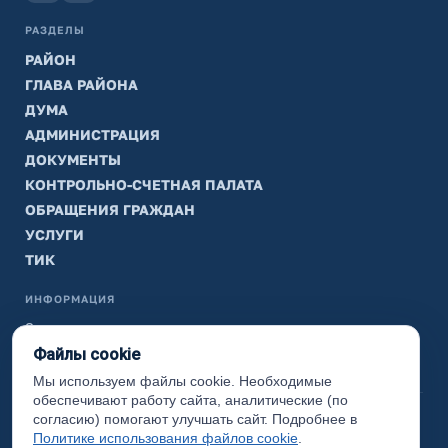
РАЗДЕЛЫ
РАЙОН
ГЛАВА РАЙОНА
ДУМА
АДМИНИСТРАЦИЯ
ДОКУМЕНТЫ
КОНТРОЛЬНО-СЧЕТНАЯ ПАЛАТА
ОБРАЩЕНИЯ ГРАЖДАН
УСЛУГИ
ТИК
ИНФОРМАЦИЯ
Законодательная карта
Файлы cookie
Карта сайта
Мы используем файлы cookie. Необходимые
обеспечивают работу сайта, аналитические (по
(с) 2017 Ханты-Мансийский район, официальный сайт
согласию) помогают улучшать сайт. Подробнее в
администрации
Политике использования файлов cookie
.