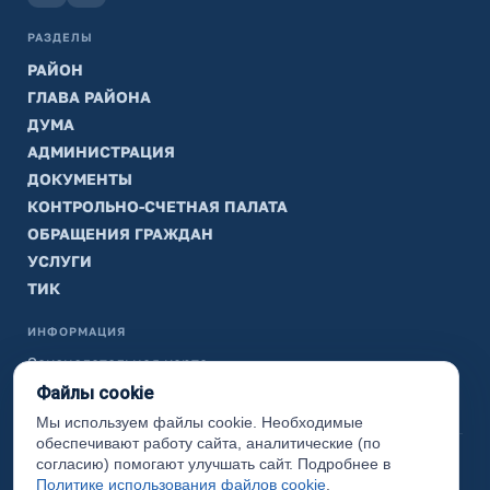
РАЗДЕЛЫ
РАЙОН
ГЛАВА РАЙОНА
ДУМА
АДМИНИСТРАЦИЯ
ДОКУМЕНТЫ
КОНТРОЛЬНО-СЧЕТНАЯ ПАЛАТА
ОБРАЩЕНИЯ ГРАЖДАН
УСЛУГИ
ТИК
ИНФОРМАЦИЯ
Законодательная карта
Файлы cookie
Карта сайта
Мы используем файлы cookie. Необходимые
обеспечивают работу сайта, аналитические (по
(с) 2017 Ханты-Мансийский район, официальный сайт
согласию) помогают улучшать сайт. Подробнее в
администрации
Политике использования файлов cookie
.