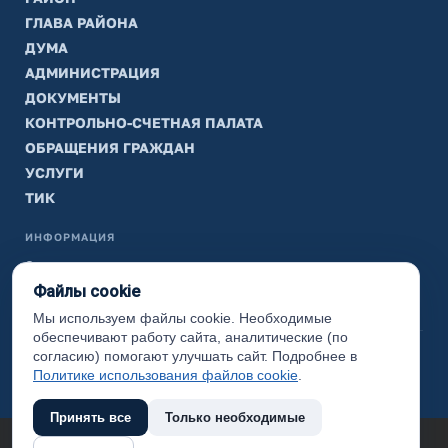
ГЛАВА РАЙОНА
ДУМА
АДМИНИСТРАЦИЯ
ДОКУМЕНТЫ
КОНТРОЛЬНО-СЧЕТНАЯ ПАЛАТА
ОБРАЩЕНИЯ ГРАЖДАН
УСЛУГИ
ТИК
ИНФОРМАЦИЯ
Законодательная карта
Файлы cookie
Карта сайта
Мы используем файлы cookie. Необходимые
обеспечивают работу сайта, аналитические (по
(с) 2017 Ханты-Мансийский район, официальный сайт
согласию) помогают улучшать сайт. Подробнее в
администрации
Политике использования файлов cookie
.
Принять все
Только необходимые