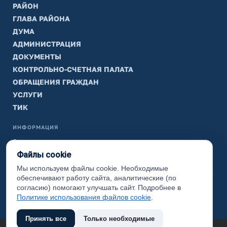
РАЙОН
ГЛАВА РАЙОНА
ДУМА
АДМИНИСТРАЦИЯ
ДОКУМЕНТЫ
КОНТРОЛЬНО-СЧЕТНАЯ ПАЛАТА
ОБРАЩЕНИЯ ГРАЖДАН
УСЛУГИ
ТИК
ИНФОРМАЦИЯ
Законодательная карта
Файлы cookie
Карта сайта
Мы используем файлы cookie. Необходимые
обеспечивают работу сайта, аналитические (по
(с) 2017 Ханты-Мансийский район, официальный сайт
согласию) помогают улучшать сайт. Подробнее в
администрации
Политике использования файлов cookie
.
Принять все
Только необходимые