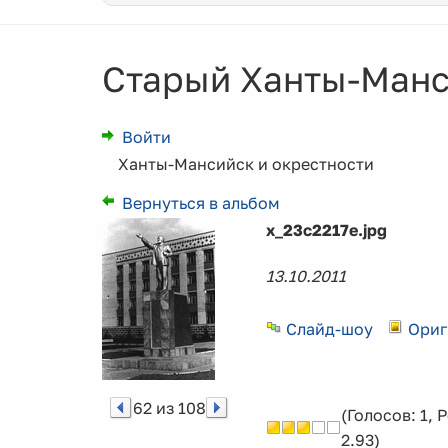
Старый Ханты-Манси
Войти
Ханты-Мансийск и окрестности
Вернуться в альбом
x_23c2217e.jpg
13.10.2011
Слайд-шоу
Ориг
62 из 108
(Голосов: 1, 
2.93)