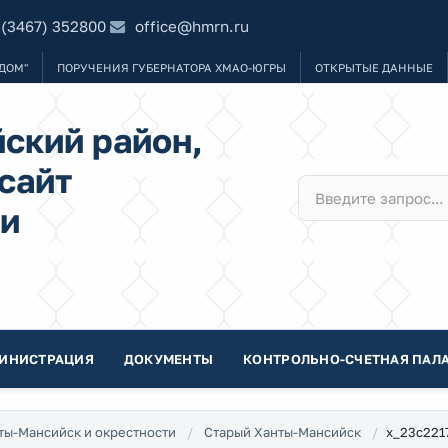
 (3467) 352800
office@hmrn.ru
ДОМ"
ПОРУЧЕНИЯ ГУБЕРНАТОРА ХМАО-ЮГРЫ
ОТКРЫТЫЕ ДАННЫЕ
ский район,
сайт
и
ИНИСТРАЦИЯ
ДОКУМЕНТЫ
КОНТРОЛЬНО-СЧЕТНАЯ ПАЛА
x_23c221
ты-Мансийск и окрестности
Старый Ханты-Мансийск