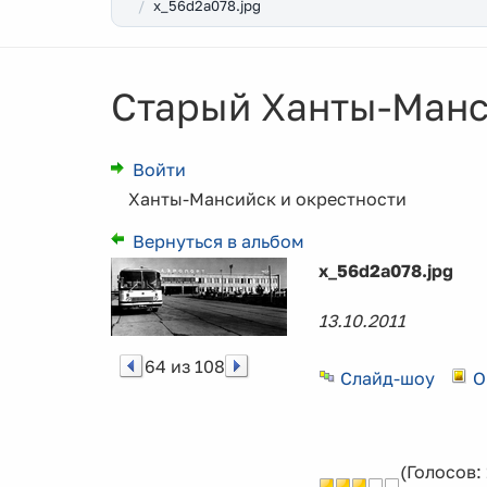
x_56d2a078.jpg
Старый Ханты-Манс
Войти
Ханты-Мансийск и окрестности
Вернуться в альбом
x_56d2a078.jpg
13.10.2011
64 из 108
Слайд-шоу
О
(Голосов: 