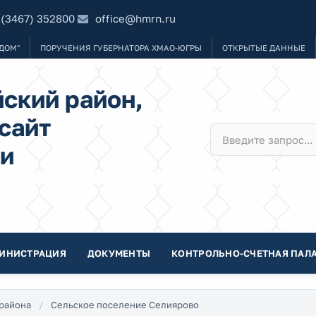
 (3467) 352800
office@hmrn.ru
ДОМ"
ПОРУЧЕНИЯ ГУБЕРНАТОРА ХМАО-ЮГРЫ
ОТКРЫТЫЕ ДАННЫЕ
ский район,
сайт
и
ИНИСТРАЦИЯ
ДОКУМЕНТЫ
КОНТРОЛЬНО-СЧЕТНАЯ ПАЛА
района
Сельское поселение Селиярово