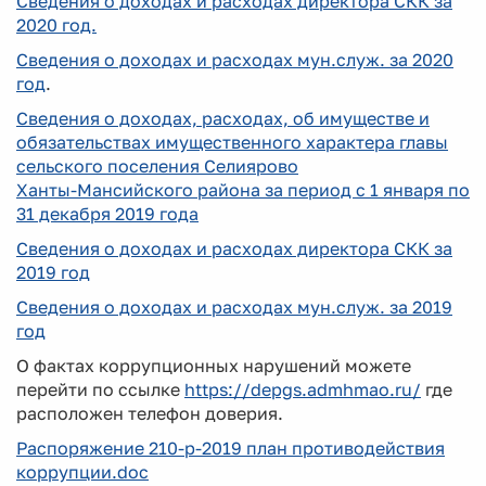
Сведения о доходах и расходах директора СКК за
2020 год.
Сведения о доходах и расходах мун.служ. за 2020
год
.
Сведения о доходах, расходах, об имуществе и
обязательствах имущественного характера главы
сельского поселения Селиярово
Ханты-Мансийского района за период с 1 января по
31 декабря 2019 года
Сведения о доходах и расходах директора СКК за
2019 год
Сведения о доходах и расходах мун.служ. за 2019
год
О фактах коррупционных нарушений можете
перейти по ссылке
https://depgs.admhmao.ru/
где
расположен телефон доверия.
Распоряжение 210-р-2019 план противодействия
коррупции.doc