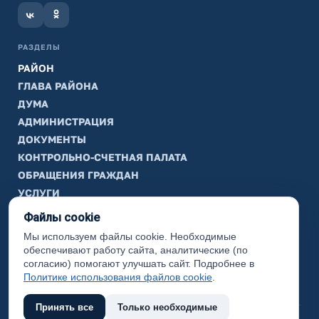
РАЗДЕЛЫ
РАЙОН
ГЛАВА РАЙОНА
ДУМА
АДМИНИСТРАЦИЯ
ДОКУМЕНТЫ
КОНТРОЛЬНО-СЧЕТНАЯ ПАЛАТА
ОБРАЩЕНИЯ ГРАЖДАН
УСЛУГИ
ТИК
Файлы cookie
Мы используем файлы cookie. Необходимые
ИНФОРМАЦИЯ
обеспечивают работу сайта, аналитические (по
Законодательная карта
согласию) помогают улучшать сайт. Подробнее в
Политике использования файлов cookie
.
Карта сайта
Принять все
Только необходимые